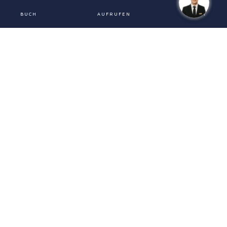
BUCH
AUFRUFEN
CHAT
ENTDECKE SIE MEHR
ABANO TERME
HOTEL TERME MILANO - S.R.L.
Viale Delle Terme 169
35031 - Abano Terme - (PD) - Italy
049 866 9444