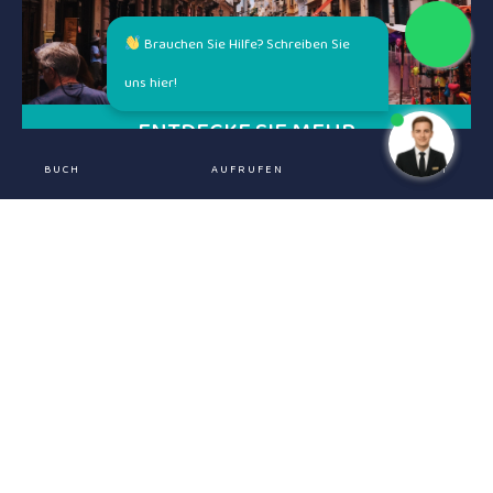
Brauchen Sie Hilfe? Schreiben Sie
uns hier!
ENTDECKE SIE MEHR
BUCH
AUFRUFEN
CHAT
ABANO TERME
HOTEL TERME MILANO - S.R.L.
Viale Delle Terme 169
35031 - Abano Terme - (PD) - Italy
049 866 9444