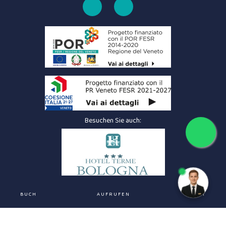
Besuchen Sie auch:
Brauchen Sie Hilfe? Schreiben Sie
uns hier!
BUCH
AUFRUFEN
CHAT
VAT
-
C.I.R. 028001-ALB-00034
-
GSE
-
Firmendaten
-