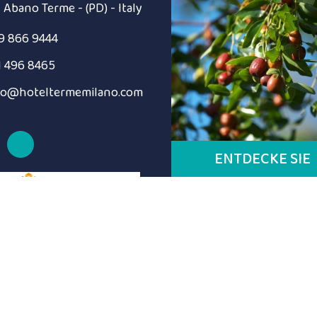
- Abano Terme - (PD) - Italy
9 866 9444
1 496 8465
fo@hoteltermemilano.com
ENTDECKE SIE
MEHR