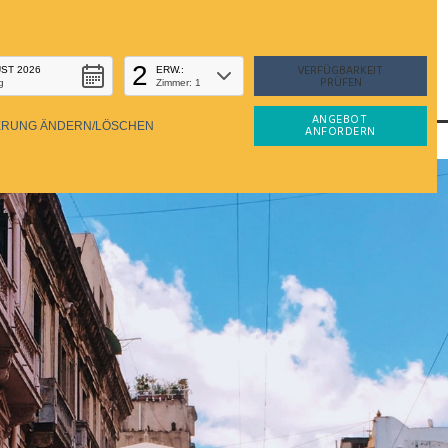
2
ST 2026
ERW.:
g
Zimmer: 1
ANGEBOT 
ERUNG ÄNDERN/LÖSCHEN
ANFORDERN