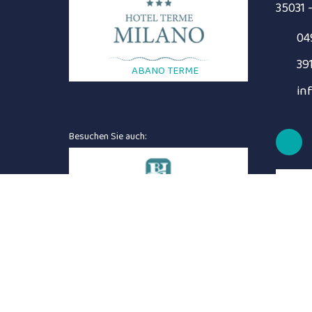
35031 
04
39
ABANO TERME
in
Besuchen Sie auch: